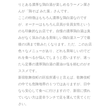
りとある濃厚な鶏白湯が楽しめるラーメン屋さ
んが「鶏そば みた葉」さんです。
ここの特徴はもちろん濃厚な鶏白湯なのです
が、オーナーはもちろん店員が全員女性という
のも印象的なお店です。自慢の濃厚鶏白湯は臭
みがなく深みのある美味しい鶏白湯スープで最
後の1滴まで飲みたくなります。ただ、このお店
色々なメニューがあり、どれも美味しいのでど
れを食べるか悩んでしまうと思いますが、迷っ
たら定番の濃厚鶏白湯の醤油or塩を頼むのがオ
ススメです。
新宿歌舞伎町の区役所通りと言えば、歌舞伎町
の中でも危険地帯の１つではありますが、日中
なら安心して食べに行けますので、新宿に慣れ
ていない方は是非ランチで足を運んで見てくだ
さい。